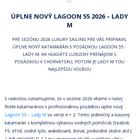
ÚPLNE NOVÝ LAGOON 55 2026 – LADY
M
PRE SEZÓNU 2026 LUXURY SAILING PRE VÁS PRIPRAVIL
ÚPLNE NOVÝ KATAMARÁN S POSÁDKOU LAGOON 55 -
LADY M. AK HĽADÁTE LUXUSNÝ PRENÁJOM S
POSÁDKOU V CHORVÁTSKU, POTOM JE LADY M TOU
NAJLEPŠOU VOĽBOU
S radosťou oznamujeme, že v sezóne 2026 vítame v našej
flotile katamaránov s profesionálnou posádkou úplne nový
Lagoon 55 – Lady M
vo verzii 4 + 2. Tento jedinečný a luxusný
katamarán s kompletnou výbavou vodných pomôcok (Seabob
F9, ​​eFoil, vodné lyže, wakeboard, donat, podvodné skútre atď.)
a RIB HIGHFIELD 4,2 m s motorom 60 HP si môžete užiť v