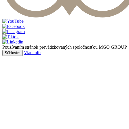
Používaním stránok prevádzkovaných spoločnosťou MGO GROUP, s.r.o.
Viac info
Súhlasím