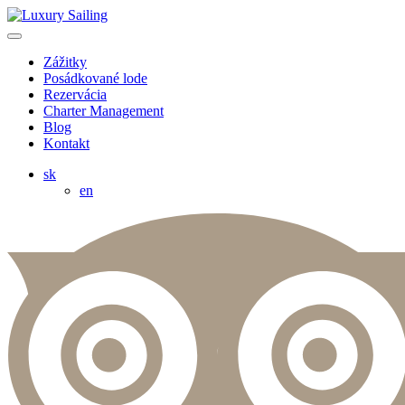
Zážitky
Posádkované lode
Rezervácia
Charter Management
Blog
Kontakt
sk
en