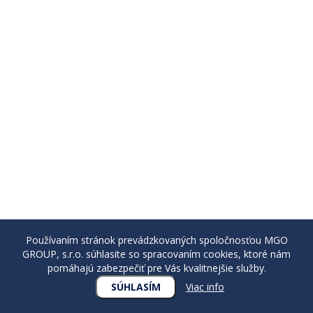
Používaním stránok prevádzkovaných spoločnosťou MGO
GROUP, s.r.o. súhlasite so spracovaním cookies, ktoré nám
pomáhajú zabezpečiť pre Vás kvalitnejšie služby.
SÚHLASÍM
Viac info