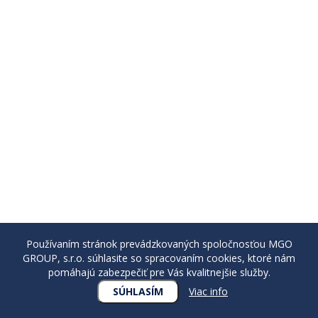
Používaním stránok prevádzkovaných spoločnosťou MGO
GROUP, s.r.o. súhlasite so spracovaním cookies, ktoré nám
pomáhajú zabezpečiť pre Vás kvalitnejšie služby.
SÚHLASÍM
Viac info