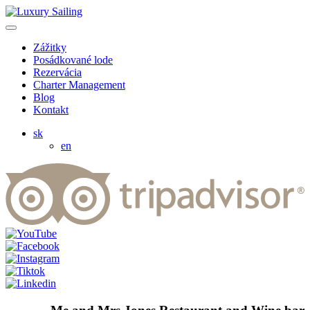
Zážitky
Posádkované lode
Rezervácia
Charter Management
Blog
Kontakt
sk
en