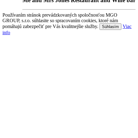
Me and Mrs Jones Restaurant and Wine bar
Používaním stránok prevádzkovaných spoločnosťou MGO
GROUP, s.r.o. súhlasite so spracovaním cookies, ktoré nám
pomáhajú zabezpečiť pre Vás kvalitnejšie služby.
Viac
Súhlasím
info