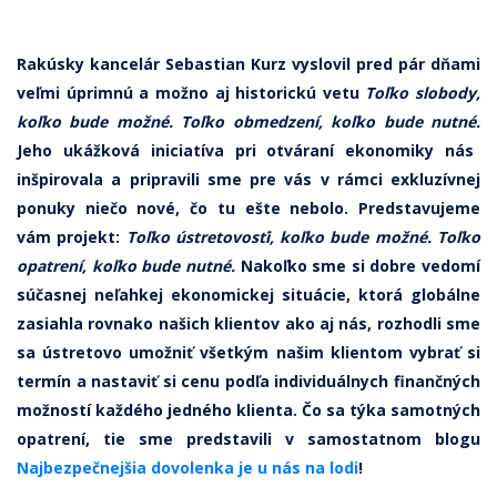
Rakúsky kancelár Sebastian Kurz vyslovil pred pár dňami
veľmi úprimnú a možno aj historickú vetu
Toľko slobody,
koľko bude možné. Toľko obmedzení, koľko bude nutné.
Jeho ukážková iniciatíva pri otváraní ekonomiky nás
inšpirovala a pripravili sme pre vás v rámci exkluzívnej
ponuky niečo nové, čo tu ešte nebolo. Predstavujeme
vám projekt:
Toľko ústretovosťi, koľko bude možné. Toľko
opatrení, koľko bude nutné.
Nakoľko sme si dobre vedomí
súčasnej neľahkej ekonomickej situácie, ktorá globálne
zasiahla rovnako našich klientov ako aj nás, rozhodli sme
sa ústretovo umožniť všetkým našim klientom vybrať si
termín a nastaviť si cenu podľa individuálnych finančných
možností každého jedného klienta. Čo sa týka samotných
opatrení, tie sme predstavili v samostatnom blogu
Najbezpečnejšia dovolenka je u nás na lodi
!