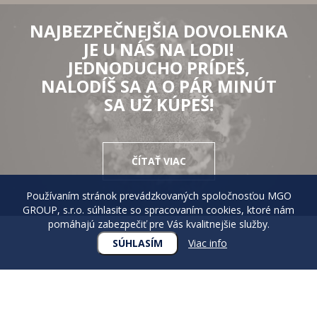
NAJBEZPEČNEJŠIA DOVOLENKA
JE U NÁS NA LODI!
JEDNODUCHO PRÍDEŠ,
NALODÍŠ SA A O PÁR MINÚT
SA UŽ KÚPEŠ!
ČÍTAŤ VIAC
Používaním stránok prevádzkovaných spoločnosťou MGO
GROUP, s.r.o. súhlasite so spracovaním cookies, ktoré nám
pomáhajú zabezpečiť pre Vás kvalitnejšie služby.
SÚHLASÍM
Viac info
TÚŽITE
PO